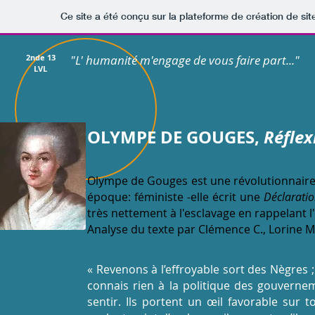
Ce site a été conçu sur la plateforme de création de sit
2nde 13
"L' humanité m'engage de vous faire part..."
LVL
OLYMPE DE GOUGES,
Réflex
Olympe de Gouges est une révolutionnaire
époque: féministe -elle écrit une
Déclaratio
très nettement à l'esclavage en rappelant 
Analyse du texte par Clémence C., Lorine M.
« Revenons à l’effroyable sort des Nègres 
connais rien à la politique des gouverneme
sentir. Ils portent un œil favorable sur 