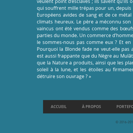
veulent point d’esclaves ; ils savent qu’i
qui souffrent mille trépas pour un, depuis q
Européens avides de sang et de ce métal 
climats heureux. Le père a méconnu son enf
vaincus ont été vendus comme des bœufs
parties du monde. Un commerce d’hommes !..
le sommes-nous pas comme eux ? Et en quo
Pourquoi la Blonde fade ne veut-elle pas a
est aussi frappante que du Nègre au Mulâ
que la Nature a produits, ainsi que les plan
soleil à la lune, et les étoiles au firmam
détruire son ouvrage ? »
ACCUEIL
À PROPOS
PORTEFO
© 2016-2017